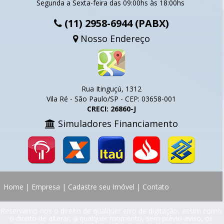
Segunda a Sexta-feira das 09:00hs às 18:00hs
(11) 2958-6944 (PABX)
Nosso Endereço
Rua Itinguçú, 1312
Vila Ré - São Paulo/SP - CEP: 03658-001
CRECI: 26860-J
Simuladores Financiamento
Home
|
Empresa
|
Cadastre seu Imóvel
|
Contato
Reservamo-nos o direito de qualquer erro de digitação, assim como
o direito de alterar, a qualquer momento, sem prévio aviso, os